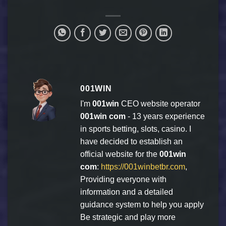
001WIN
I'm
001win
CEO website operator
001win com
- 13 years experience
in sports betting, slots, casino. I
have decided to establish an
official website for the
001win
com
:
https://001winbetbr.com
,
Providing everyone with
information and a detailed
guidance system to help you apply
Be strategic and play more