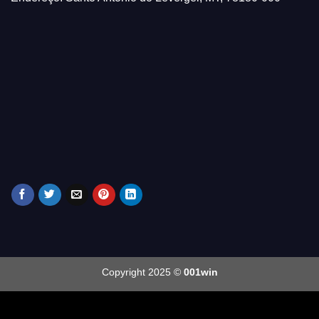
Copyright 2025 ©
001win