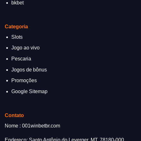
bkbet
Categoria
Slots
Jogo ao vivo
Pescaria
Jogos de bônus
Promoções
Google Sitemap
Contato
Nome : 001winbetbr.com
Endereço: Santo Antônio do Leverger, MT, 78180-000