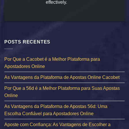
effectively.
POSTS RECENTES
Por Que a Cacobet é a Melhor Plataforma para
Apostadores Online
As Vantagens da Plataforma de Apostas Online Cacobet
Por Que a 56d é a Melhor Plataforma para Suas Apostas
Online
As Vantagens da Plataforma de Apostas 56d: Uma
Escolha Confiável para Apostadores Online
Aposte com Confiança: As Vantagens de Escolher a