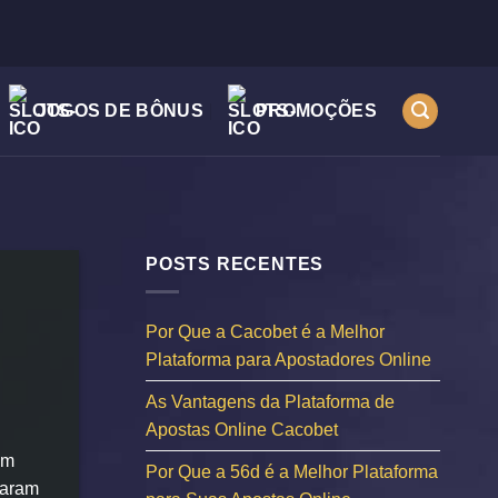
JOGOS DE BÔNUS
PROMOÇÕES
POSTS RECENTES
Por Que a Cacobet é a Melhor
Plataforma para Apostadores Online
As Vantagens da Plataforma de
Apostas Online Cacobet
em
Por Que a 56d é a Melhor Plataforma
saram