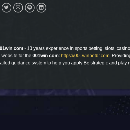
01win com
- 13 years experience in sports betting, slots, casino.
l website for the
001win com
:
https://001winbetbr.com
, Providin
tailed guidance system to help you apply Be strategic and play