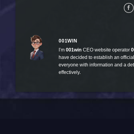
001WIN
I'm
001win
CEO website operator
0
have decided to establish an officia
everyone with information and a de
effectively.