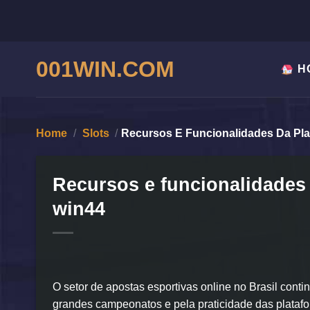
001WIN.COM
H
Home
/
Slots
/
Recursos E Funcionalidades Da Pla
Recursos e funcionalidades 
win44
O setor de apostas esportivas online no Brasil con
grandes campeonatos e pela praticidade das platafo