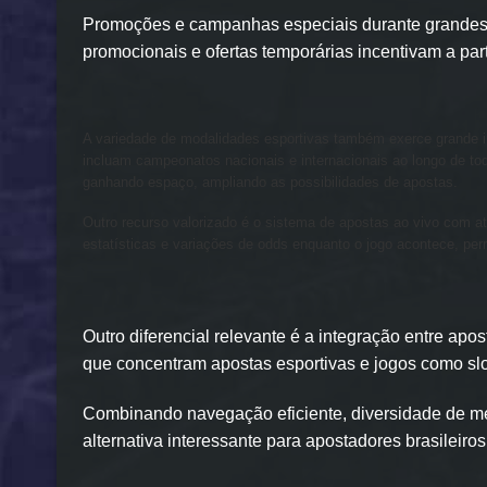
Promoções e campanhas especiais durante grandes 
promocionais e ofertas temporárias incentivam a par
A variedade de modalidades esportivas também exerce grande i
incluam campeonatos nacionais e internacionais ao longo de to
ganhando espaço, ampliando as possibilidades de apostas.
Outro recurso valorizado é o sistema de apostas ao vivo com a
estatísticas e variações de odds enquanto o jogo acontece, p
Outro diferencial relevante é a integração entre apo
que concentram apostas esportivas e jogos como slo
Combinando navegação eficiente, diversidade de m
alternativa interessante para apostadores brasileiro