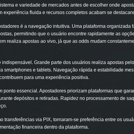
 sistema e variedade de mercados antes de escolher onde aposta
m experiência fluida e recursos completos acabam se destacan
stadores é a navegação intuitiva. Uma plataforma organizada fa
ostas, permitindo que o usuário encontre rapidamente as opçõ
uem realiza apostas ao vivo, já que as odds mudam constantem
 indispensável. Grande parte dos usuários realiza apostas pel
para smartphones e tablets. Navegação rápida e estabilidade me
contribuem para uma experiência positiva.
 ponto essencial. Apostadores priorizam plataformas que gar
urante depósitos e retiradas. Rapidez no processamento de sa
iço.
transferências via PIX, tornaram-se preferência entre os usuár
imentação financeira dentro da plataforma.